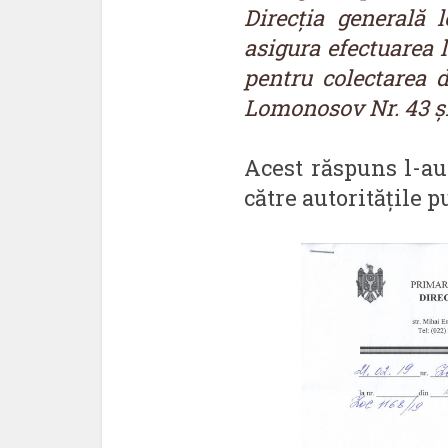
Direcția generală 
asigura efectuarea 
pentru colectarea d
Lomonosov Nr. 43 și
Acest răspuns l-au 
către autoritățile p