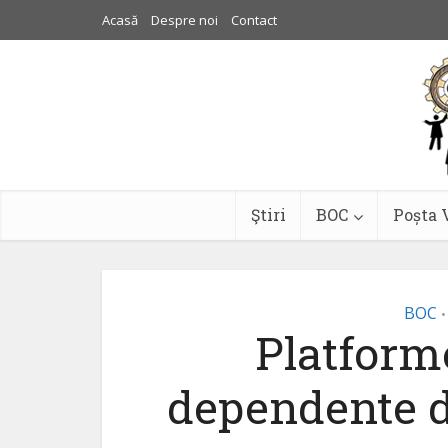
Acasă
Despre noi
Contact
Ştiri
BOC
Poșta 
BOC
•
Platform
dependente d