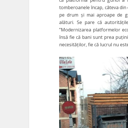
că platforma pentru gunoi a fo
tomberoanele încap, câteva din e
pe drum și mai aproape de ge
alături. Se pare că autorități
”Modernizarea platformelor eco
însă fie că bani sunt prea puți
necesităților, fie că lucrul nu es