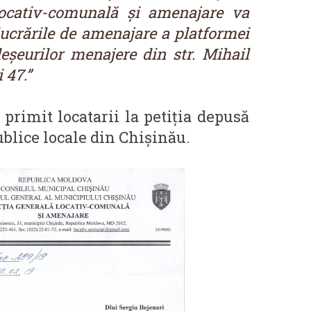
locativ-comunală și amenajare va
lucrările de amenajare a platformei
eșeurilor menajere din str. Mihail
 47.”
primit locatarii la petiția depusă
ublice locale din Chișinău.