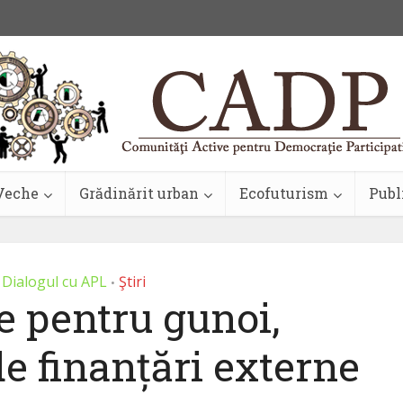
Veche
Grădinărit urban
Ecofuturism
Publ
Dialogul cu APL
Ştiri
•
e pentru gunoi,
e finanțări externe