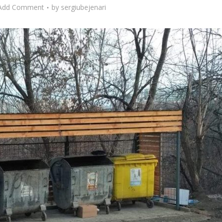
Add Comment
by
sergiubejenari