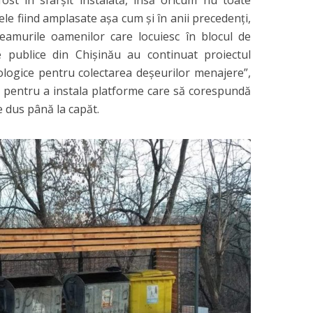
st în sfârșit instalată, însă oricum nu toate
le fiind amplasate așa cum și în anii precedenți,
amurile oamenilor care locuiesc în blocul de
le publice din Chișinău au continuat proiectul
logice pentru colectarea deșeurilor menajere”,
ni pentru a instala platforme care să corespundă
te dus până la capăt.