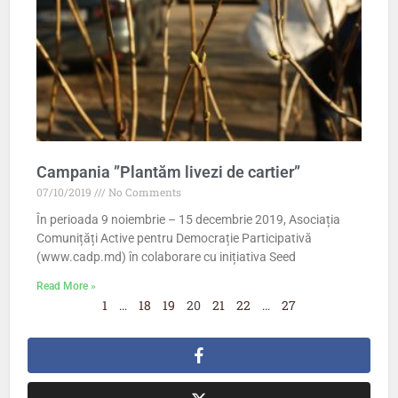
Campania ”Plantăm livezi de cartier”
07/10/2019
No Comments
În perioada 9 noiembrie – 15 decembrie 2019, Asociația
Comunițăți Active pentru Democrație Participativă
(www.cadp.md) în colaborare cu inițiativa Seed
Read More »
1
…
18
19
20
21
22
…
27