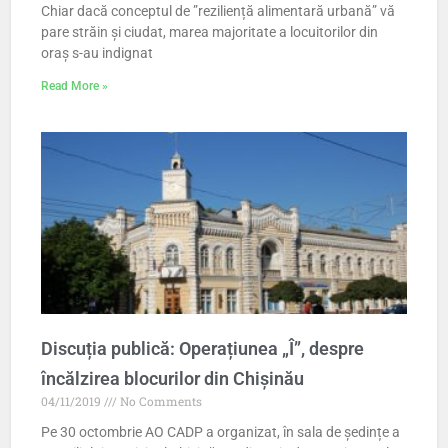
Chiar dacă conceptul de ”reziliență alimentară urbană” vă
pare străin și ciudat, marea majoritate a locuitorilor din
oraș s-au indignat
Read More »
Discuția publică: Operațiunea „Î”, despre
încălzirea blocurilor din Chișinău
04/11/2019
No Comments
Pe 30 octombrie AO CADP a organizat, în sala de ședințe a