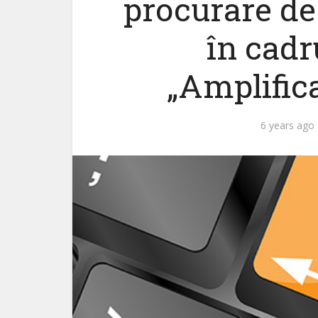
procurare d
în cadr
„Amplifica
6 years ago