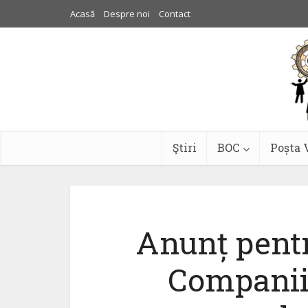
Acasă
Despre noi
Contact
Ştiri
BOC
Poșta 
Anunț pentr
Companii 