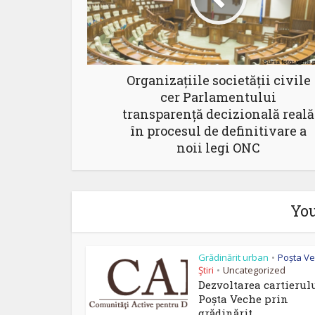
Organizațiile societății civile
cer Parlamentului
transparență decizională reală
în procesul de definitivare a
noii legi ONC
You
Grădinărit urban
Poșta V
•
Ştiri
Uncategorized
•
Dezvoltarea cartierul
Poșta Veche prin
grădinărit...