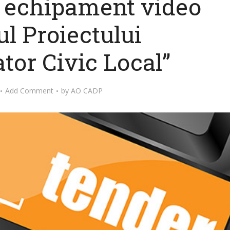
e echipament video
ul Proiectului
tor Civic Local”
Add Comment
by
AO CADP