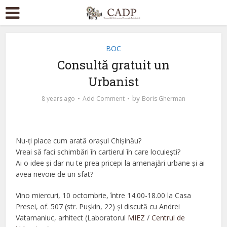
BOC
Consultă gratuit un
Urbanist
by
8 years ago
Add Comment
Boris Gherman
Nu-ți place cum arată orașul Chișinău?
Vreai să faci schimbări în cartierul în care locuiești?
Ai o idee și dar nu te prea pricepi la amenajări urbane și ai
avea nevoie de un sfat?
Vino miercuri, 10 octombrie, între 14.00-18.00 la Casa
Presei, of. 507 (str. Pușkin, 22) și discută cu Andrei
Vatamaniuc, arhitect (Laboratorul
MIEZ
/
Centrul de