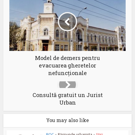
Model de demers pentru
evacuarea gheretelor
nefuncționale
Consultă gratuit un Jurist
Urban
You may also like
BOC
•
Răspunde urbanista
•
Ştiri