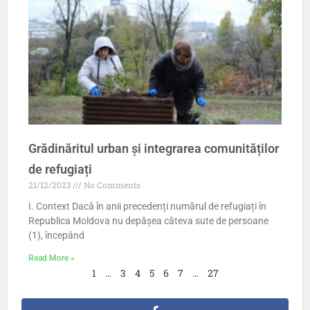
Grădinăritul urban și integrarea comunităților
de refugiați
21/12/2023
No Comments
I. Context Dacă în anii precedenți numărul de refugiați în
Republica Moldova nu depășea câteva sute de persoane
(1), începând
Read More »
1
…
3
4
5
6
7
…
27