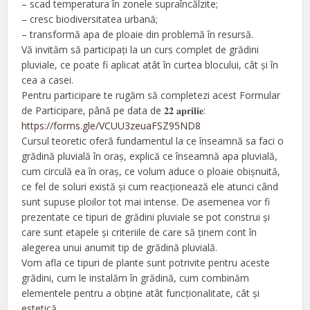
– scad temperatura în zonele supraîncălzite;
– cresc biodiversitatea urbană;
– transformă apa de ploaie din problemă în resursă.
Vă invităm să participați la un curs complet de grădini
pluviale, ce poate fi aplicat atât în curtea blocului, cât și în
cea a casei.
Pentru participare te rugăm să completezi acest Formular
de Participare, până pe data de 𝟐𝟐 𝐚𝐩𝐫𝐢𝐥𝐢𝐞:
https://forms.gle/VCUU3zeuaFSZ95ND8
Cursul teoretic oferă fundamentul la ce înseamnă sa faci o
grădină pluvială în oraș, explică ce înseamnă apa pluvială,
cum circulă ea în oraș, ce volum aduce o ploaie obișnuită,
ce fel de soluri există și cum reacționează ele atunci când
sunt supuse ploilor tot mai intense. De asemenea vor fi
prezentate ce tipuri de grădini pluviale se pot construi și
care sunt etapele și criteriile de care să ținem cont în
alegerea unui anumit tip de grădină pluvială.
Vom afla ce tipuri de plante sunt potrivite pentru aceste
grădini, cum le instalăm în grădină, cum combinăm
elementele pentru a obține atât funcționalitate, cât și
estetică.