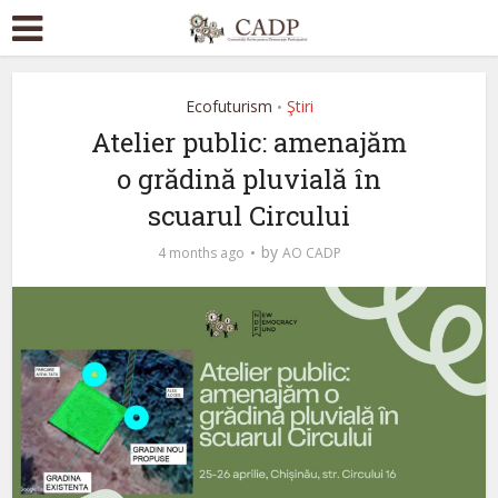
Ecofuturism
Ştiri
•
Atelier public: amenajăm
o grădină pluvială în
scuarul Circului
by
4 months ago
AO CADP