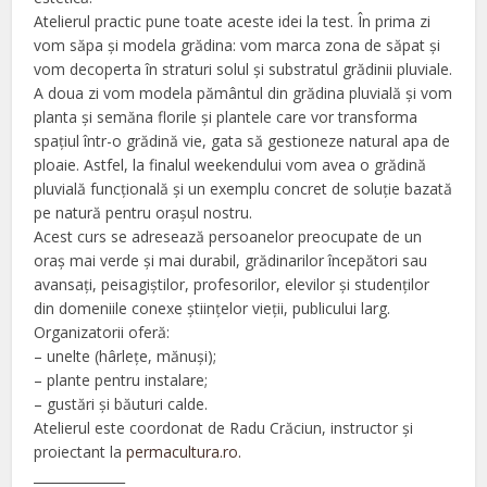
Atelierul practic pune toate aceste idei la test. În prima zi
vom săpa și modela grădina: vom marca zona de săpat și
vom decoperta în straturi solul și substratul grădinii pluviale.
A doua zi vom modela pământul din grădina pluvială și vom
planta și semăna florile și plantele care vor transforma
spațiul într-o grădină vie, gata să gestioneze natural apa de
ploaie. Astfel, la finalul weekendului vom avea o grădină
pluvială funcțională și un exemplu concret de soluție bazată
pe natură pentru orașul nostru.
Acest curs se adresează persoanelor preocupate de un
oraș mai verde și mai durabil, grădinarilor începători sau
avansați, peisagiștilor, profesorilor, elevilor și studenților
din domeniile conexe științelor vieții, publicului larg.
Organizatorii oferă:
– unelte (hârlețe, mănuși);
– plante pentru instalare;
– gustări și băuturi calde.
Atelierul este coordonat de Radu Crăciun, instructor și
proiectant la
permacultura.ro.
______________