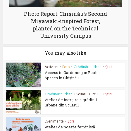
Photo Report: Chișinău’s Second
Miyawaki-inspired Forest,
planted on the Technical
University Campus
You may also like
Activism
•
Foto
•
Grădinărit urban
•
Ştiri
Access to Gardening in Public
Spaces in Chișinău
Grădinărit urban
•
Scuarul Circului
•
Ştiri
Atelier de îngrijire a grădinii
urbane din Scuarul...
Evenimente
•
Ştiri
Atelier de poezie feministă