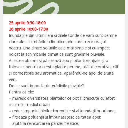
25 aprilie 9:30-18:00
26 aprilie 10:00-17:00
Inundațiile din ultimii ani și zilele toride de vară sunt semne
clare ale schimbărilor climatice prin care trece orașul
nostru. Una dintre soluțiile cele mai simple și cu impact
ridicat la schimbările climatice sunt grădinile pluviale.
Acestea absorb și păstrează apa ploilor torențiale și o
folosesc pentru a crește plante perene, atât decorative, cât
și comestibile sau aromatice, apărându-ne apoi de arșița
verii.
De ce sunt importante grădinile pluviale?
Pentru că ele:
– măresc diversitatea plantelor ce pot fi crescute cu efort
minim în mediul urban;
– reduc impactul ploilor torențiale și al inundațiilor urbane;
– filtrează poluanții și îmbunătățesc calitatea apei;
– ajută la reîncărcarea pânzei freatice;