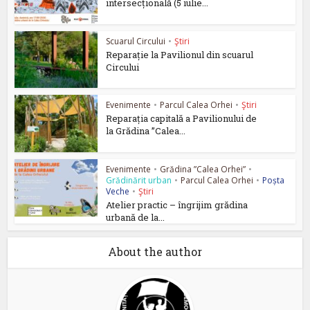
intersecțională (5 iulie...
Scuarul Circului
•
Ştiri
Reparație la Pavilionul din scuarul
Circului
Evenimente
•
Parcul Calea Orhei
•
Ştiri
Reparația capitală a Pavilionului de
la Grădina ”Calea...
Evenimente
•
Grădina ”Calea Orhei”
•
Grădinărit urban
•
Parcul Calea Orhei
•
Poșta
Veche
•
Ştiri
Atelier practic – îngrijim grădina
urbană de la...
About the author