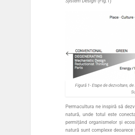
System Design
(Fig.1)
Figură 1- Etape de dezvoltare, d
Su
Permacultura ne inspiră să dezvo
natură, unde totul este conecta
permițând organismelor și ecosi
natură sunt complexe deoarece f