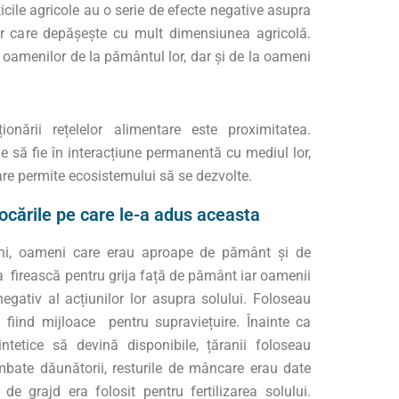
ticile agricole au o serie de efecte negative asupra
or care depășește cu mult dimensiunea agricolă.
oamenilor de la pământul lor, dar și de la oameni
onării rețelelor alimentare este proximitatea.
 să fie în interacțiune permanentă cu mediul lor,
are permite ecosistemului să se dezvolte.
ocările pe care le-a adus aceasta
ni, oameni care erau aproape de pământ și de
ța firească pentru grija față de pământ iar oamenii
egativ al acțiunilor lor asupra solului. Foloseau
a fiind mijloace pentru supraviețuire. Înainte ca
intetice să devină disponibile, țăranii foloseau
ombate dăunătorii, resturile de mâncare erau date
l de grajd era folosit pentru fertilizarea solului.