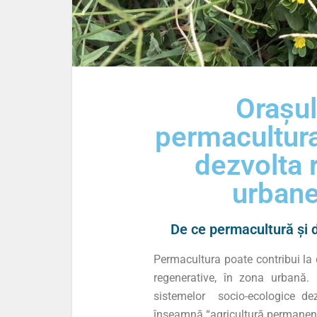
Orașul
permacultura
dezvolta 
urbane
De ce permacultură și 
Permacultura poate contribui la d
regenerative, în zona urbană.
sistemelor socio-ecologice de
înseamnă “agricultură permanen