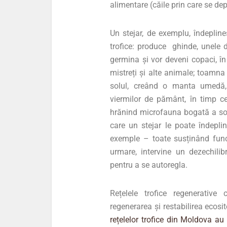
alimentare (căile prin care se dep
Un stejar, de exemplu, îndeplineș
trofice: produce ghinde, unele 
germina și vor deveni copaci, în 
mistreți și alte animale; toamna
solul, creând o manta umedă, 
viermilor de pământ, în timp ce
hrănind microfauna bogată a solu
care un stejar le poate îndeplini
exemple – toate susținând func
urmare, intervine un dezechilib
pentru a se autoregla.
Rețelele trofice regenerative
regenerarea și restabilirea ecosi
rețelelor trofice din Moldova au 