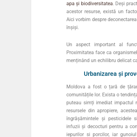
apa și biodiversitatea
. Deși prac
acestor resurse, există un fact
Aici vorbim despre deconectarea 
înșiși.
Un aspect important al funcți
Proximitatea face ca organismele
menținând un echilibru delicat c
Urbanizarea și prov
Moldova a fost o țară de țăra
comunitățile lor. Exista o tendin
puteau simți imediat impactul n
resursele din apropiere, aceste
îngrășămintele și pesticidele s
infuzii și decocturi pentru a c
iepurilor si porcilor, iar gunoiu