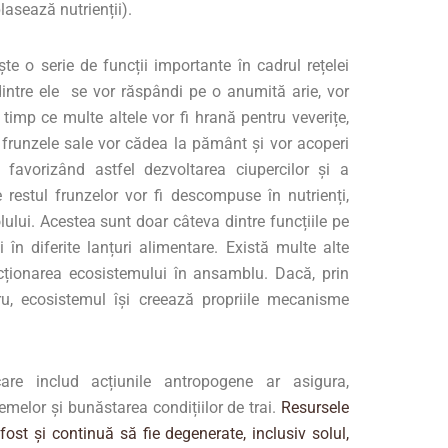
lasează nutrienții).
te o serie de funcții importante în cadrul rețelei
dintre ele se vor răspândi pe o anumită arie, vor
timp ce multe altele vor fi hrană pentru veverițe,
 frunzele sale vor cădea la pământ și vor acoperi
favorizând astfel dezvoltarea ciupercilor și a
 restul frunzelor vor fi descompuse în nutrienți,
lui. Acestea sunt doar câteva dintre funcțiile pe
 în diferite lanțuri alimentare. Există multe alte
ționarea ecosistemului în ansamblu. Dacă, prin
ru, ecosistemul își creează propriile mecanisme
 care includ acțiunile antropogene ar asigura,
temelor și bunăstarea condițiilor de trai.
Resursele
fost și continuă să fie degenerate, inclusiv solul,