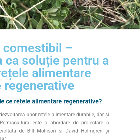
 comestibil –
 ca soluție pentru a
rețele alimentare
 regenerative
de ce rețele alimentare regenerative?
ezvoltarea unor rețele alimentare durabile, dar și
 Permacultura este o abordare de proiectare a
zvoltată de Bill Mollison și David Holmgren și
tă”.