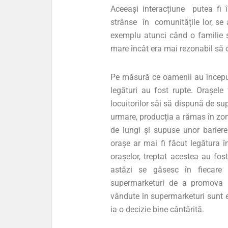
Aceeași interacțiune putea fi î
strânse în comunitățile lor, se
exemplu atunci când o familie s
mare încât era mai rezonabil să o
Pe măsură ce oamenii au început
legături au fost rupte. Orașele
locuitorilor săi să dispună de su
urmare, producția a rămas în zona
de lungi și supuse unor bariere 
orașe ar mai fi făcut legătura în
orașelor, treptat acestea au fo
astăzi se găsesc în fiecare c
supermarketuri de a promova pr
vândute în supermarketuri sunt 
ia o decizie bine cântărită.