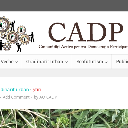
 Veche
Grădinărit urban
Ecofuturism
Publi
dinărit urban
Ştiri
•
Add Comment
by
AO CADP