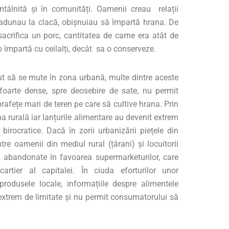
ntâlnită și în comunități. Oamenii creau relații
 adunau la clacă, obișnuiau să împartă hrana. De
acrifica un porc, cantitatea de carne era atât de
 împartă cu ceilalți, decât sa o conserveze.
 să se mute în zona urbană, multe dintre aceste
 foarte dense, spre deosebire de sate, nu permit
prafețe mari de teren pe care să cultive hrana. Prin
 rurală iar lanțurile alimentare au devenit extrem
birocratice. Dacă în zorii urbanizării piețele din
tre oamenii din mediul rural (țărani) și locuitorii
st abandonate în favoarea supermarketurilor, care
artier al capitalei. În ciuda eforturilor unor
odusele locale, informațiile despre alimentele
extrem de limitate și nu permit consumatorului să