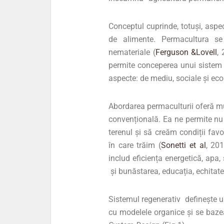
Conceptul cuprinde, totuși, aspe
de alimente. Permacultura se
nemateriale (
Ferguson &Lovell
,
permite conceperea unui sistem 
aspecte: de mediu, sociale și ec
Abordarea permaculturii oferă m
convențională. Ea ne permite nu
terenul și să creăm condiții favo
în care trăim (
Sonetti et al
, 201
includ eficiența energetică, apa, 
și bunăstarea, educația, echitate
Sistemul regenerativ definește un
cu modelele organice și se baz