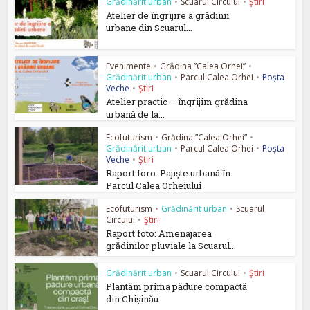
Grădinărit urban
•
Scuarul Circului
•
Ştiri
Atelier de îngrijire a grădinii
urbane din Scuarul...
Evenimente
•
Grădina ”Calea Orhei”
•
Grădinărit urban
•
Parcul Calea Orhei
•
Poșta
Veche
•
Ştiri
Atelier practic – îngrijim grădina
urbană de la...
Ecofuturism
•
Grădina ”Calea Orhei”
•
Grădinărit urban
•
Parcul Calea Orhei
•
Poșta
Veche
•
Ştiri
Raport foro: Pajiște urbană în
Parcul Calea Orheiului
Ecofuturism
•
Grădinărit urban
•
Scuarul
Circului
•
Ştiri
Raport foto: Amenajarea
grădinilor pluviale la Scuarul...
Grădinărit urban
•
Scuarul Circului
•
Ştiri
Plantăm prima pădure compactă
din Chișinău