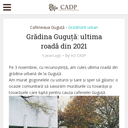
Cafeneaua Guguță
Grădinărit urban
•
Grădina Guguță: ultima
roadă din 2021
by
5 years ago
AO CADP
Pe 3 noiembrie, cu recunoștință, am cules ultima roadă din
grădina urbană de la Guguță.
Am murat gogonelele cu usturoi și sare și sper să găsesc o
ocazie comunitară să savurăm murăturile cu tovarășii și
tovarășele care luptă pentru cauza cafenelei Guguță.