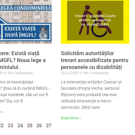
ere: Există viață
Solicităm autorităților
MGFL? Noua lege a
treceri accesibilizate pentru
iniului.
persoanele cu dizabilități
18
No Comments
13/11/2018
No Comments
itor al municipiului
La intersecția străzilor Ceucari și
? Știai că în curând ÎMGFL-
Socoleni (Poșta Veche, sectorul
 așa numitele Jăk-uri vor fi
Rîșcani) este probabil cea mai
te? Da, vor fi
utilizată intersecție a micro-
sectorului. Zilnic sute
e »
Read More »
22
23
24
25
26
27