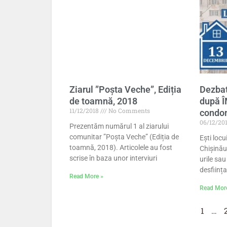
Ziarul ”Poșta Veche”, Ediția
Dezbat
de toamnă, 2018
după Î
11/12/2018
No Comments
condom
06/12/20
Prezentăm numărul 1 al ziarului
comunitar ”Poșta Veche” (Ediția de
Ești locu
toamnă, 2018). Articolele au fost
Chișinău
scrise în baza unor interviuri
urile sau
desființa
Read More »
Read Mor
1
…