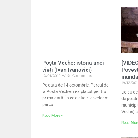
Poșta Veche: istoria unei
[VIDEO
vieți (Ivan Ivanovici)
Povest
12/01/2019
No Comments
inunda
19/12/20
Pe data de 14 octombrie, Parcul de
la Poșta Veche mi-a plăcut pentru
De 30 de 
prima dată. În celelalte zile vedeam
de pe str
parcul
municipi
Veche) s
Read More »
Read Mor