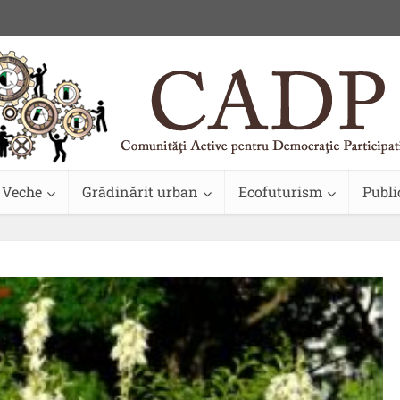
 Veche
Grădinărit urban
Ecofuturism
Publi