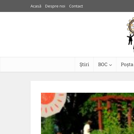
Acasă
Despre noi
Contact
Ştiri
BOC
Poșta