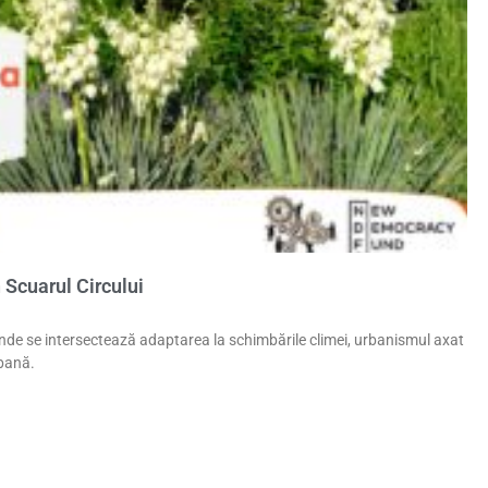
n Scuarul Circului
nde se intersectează adaptarea la schimbările climei, urbanismul axat
rbană.