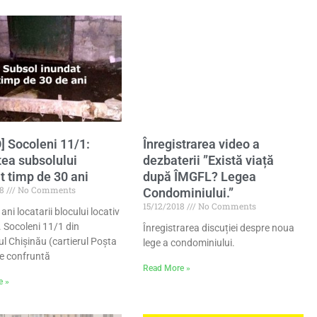
] Socoleni 11/1:
Înregistrarea video a
ea subsolului
dezbaterii ”Există viață
t timp de 30 ani
după ÎMGFL? Legea
18
No Comments
Condominiului.”
15/12/2018
No Comments
ani locatarii blocului locativ
. Socoleni 11/1 din
Înregistrarea discuției despre noua
ul Chișinău (cartierul Poșta
lege a condominiului.
e confruntă
Read More »
e »